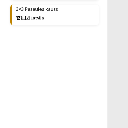
3×3 Pasaules kauss
🏆 🇱🇻 Latvija