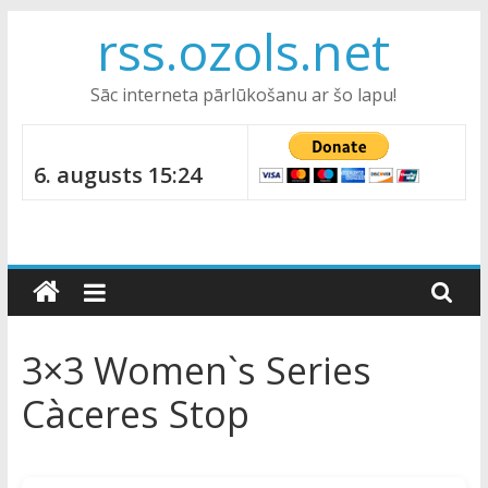
Skip
rss.ozols.net
to
content
Sāc interneta pārlūkošanu ar šo lapu!
6. augusts 15:24
3×3 Women`s Series
Càceres Stop