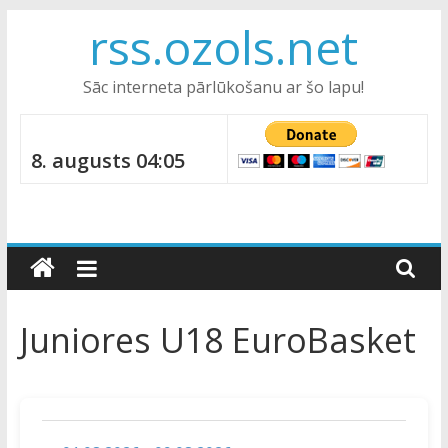
Skip
rss.ozols.net
to
content
Sāc interneta pārlūkošanu ar šo lapu!
8. augusts 04:05
Juniores U18 EuroBasket