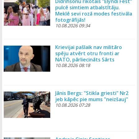
Didrihsonu rīkotais "Elyndi Fest"
pulcē simtiem atbalstītāju.
Meklē sevi rozā modes festivāla
fotogrāfijās!
10.08.2026 09:34
Krievijai pašlaik nav militāro
spēju atvērt otru fronti ar
NATO, pārliecināts Sārts
10.08.2026 08:18
Jānis Bergs: "Stikla griesti" Nr2
jeb kāpēc pie mums "neizšauj"
10.08.2026 07:28