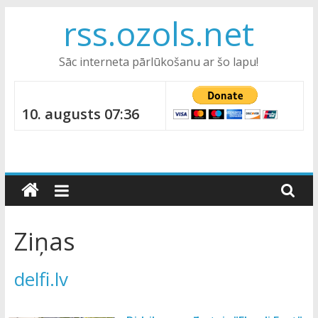
Skip
rss.ozols.net
to
content
Sāc interneta pārlūkošanu ar šo lapu!
10. augusts 07:36
Ziņas
delfi.lv