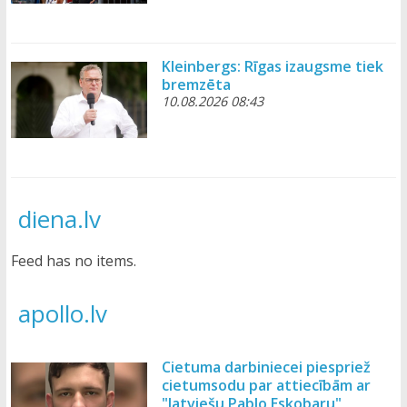
Kleinbergs: Rīgas izaugsme tiek
bremzēta
10.08.2026 08:43
diena.lv
Feed has no items.
apollo.lv
Cietuma darbiniecei piespriež
cietumsodu par attiecībām ar
"latviešu Pablo Eskobaru"