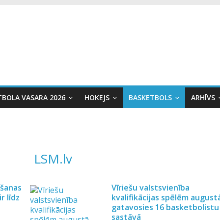
TBOLA VASARA 2026
HOKEJS
BASKETBOLS
ARHĪVS
LSM.lv
ēšanas
Vīriešu valstsvienība
r līdz
kvalifikācijas spēlēm august
gatavosies 16 basketbolistu
sastāvā