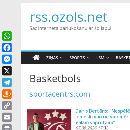
Skip
rss.ozols.net
to
content
Sāc interneta pārlūkošanu ar šo lapu!
W
h
F
ZIŅAS
SPORTS
LSM
BASKE
a
a
M
t
Basketbols
c
e
X
s
e
s
A
T
sportacentrs.com
b
s
p
e
o
D
e
p
l
Dairis Bertāns: "Nespēl
o
r
n
C
iemesli man ne vienmēr i
e
k
a
galam saprotami"
g
o
E
07.08.2026 17:32
g