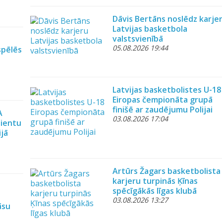
Dāvis Bertāns noslēdz karje
Latvijas basketbola
valstsvienībā
05.08.2026 19:44
spēlēs
Latvijas basketbolistes U-18
Eiropas čempionāta grupā
finišē ar zaudējumu Polijai
A
03.08.2026 17:04
lientu
ijā
Artūrs Žagars basketbolista
karjeru turpinās Ķīnas
spēcīgākās līgas klubā
03.08.2026 13:27
āsu