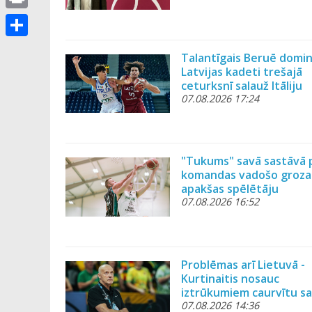
u
e
p
m
r
P
g
r
y
a
a
r
i
S
L
Talantīgais Beruē domin
i
m
i
e
h
Latvijas kadeti trešajā
i
l
ceturksnī salauž Itāliju
n
m
a
n
07.08.2026 17:24
t
r
k
e
"Tukums" savā sastāvā 
komandas vadošo groza
apakšas spēlētāju
07.08.2026 16:52
Problēmas arī Lietuvā -
Kurtinaitis nosauc
iztrūkumiem caurvītu s
07.08.2026 14:36