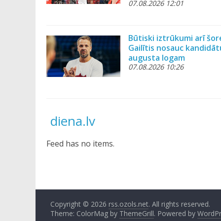
07.08.2026 12:01
Būtiski iztrūkumi arī šore
Gailītis nosauc kandidāt
augusta logam
07.08.2026 10:26
diena.lv
Feed has no items.
Copyright © 2026
rss.ozols.net
. All rights reserved.
Theme: ColorMag by
ThemeGrill
. Powered by
WordPr