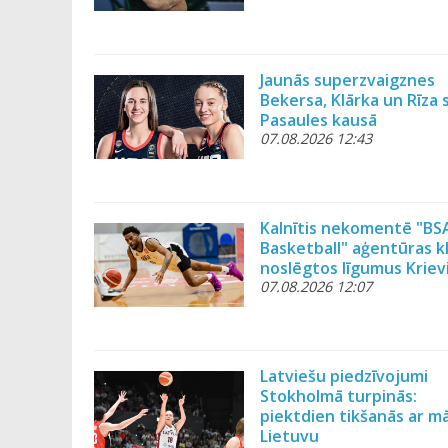
Jaunās superzvaigznes
Bekersa, Klārka un Rīza 
Pasaules kausā
07.08.2026 12:43
Kalnītis nekomentē "BS
Basketball" aģentūras k
noslēgtos līgumus Kriev
07.08.2026 12:07
Latviešu piedzīvojumi
Stokholmā turpinās:
piektdien tikšanās ar m
Lietuvu