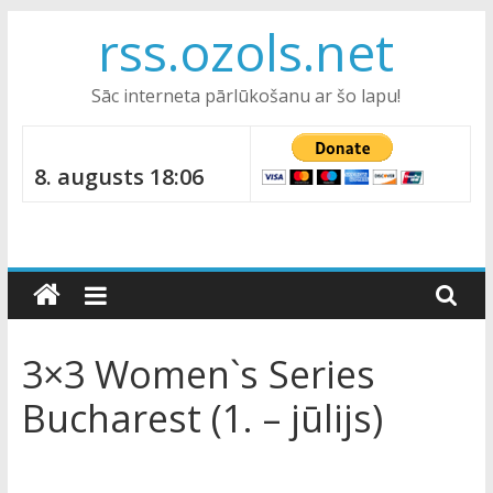
Skip
rss.ozols.net
to
content
Sāc interneta pārlūkošanu ar šo lapu!
8. augusts 18:06
3×3 Women`s Series
Bucharest (1. – jūlijs)