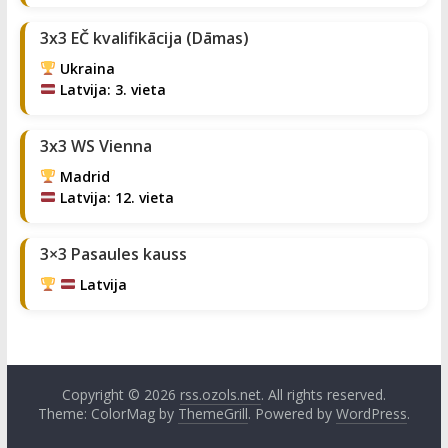
3x3 EČ kvalifikācija (Dāmas)
Ukraina
Latvija: 3. vieta
3x3 WS Vienna
Madrid
Latvija: 12. vieta
3×3 Pasaules kauss
Latvija
Copyright © 2026
rss.ozols.net
. All rights reserved.
Theme: ColorMag by
ThemeGrill
. Powered by
WordPress
.