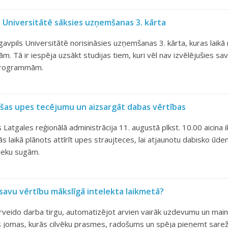
 Universitātē sāksies uzņemšanas 3. kārta
avpils Universitātē norisināsies uzņemšanas 3. kārta, kuras laikā r
 Tā ir iespēja uzsākt studijas tiem, kuri vēl nav izvēlējušies savu
 programmām.
Jašas upes tecējumu un aizsargāt dabas vērtības
Latgales reģionālā administrācija 11. augustā plkst. 10.00 aicina i
Tās laikā plānots attīrīt upes straujteces, lai atjaunotu dabisko ū
ieku sugām.
 savu vērtību mākslīgā intelekta laikmetā?
 pārveido darba tirgu, automatizējot arvien vairāk uzdevumu un m
as jomas, kurās cilvēku prasmes, radošums un spēja pieņemt sarež