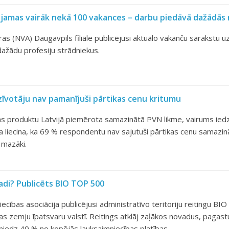
eejamas vairāk nekā 100 vakances – darbu piedāvā dažādās
as (NVA) Daugavpils filiāle publicējusi aktuālo vakanču sarakstu 
 dažādu profesiju strādniekus.
dzīvotāju nav pamanījuši pārtikas cenu kritumu
tikas produktu Latvijā piemērota samazinātā PVN likme, vairums ie
a liecina, ka 69 % respondentu nav sajutuši pārtikas cenu samazinā
i mazāki.
ovadi? Publicēts BIO TOP 500
iecības asociācija publicējusi administratīvo teritoriju reitingu BI
s zemju īpatsvaru valstī. Reitings atklāj zaļākos novadus, pagastu
iedz 40 % no kopējās lauksaimniecības platības.