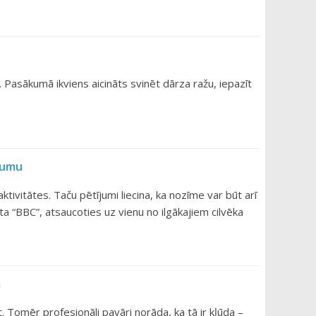
Pasākumā ikviens aicināts svinēt dārza ražu, iepazīt
adumu
tivitātes. Taču pētījumi liecina, ka nozīme var būt arī
ta “BBC”, atsaucoties uz vienu no ilgākajiem cilvēka
m
Tomēr profesionāli pavāri norāda, ka tā ir kļūda –