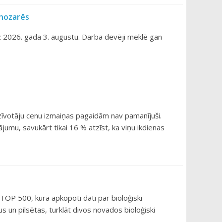
 nozarēs
uz 2026. gada 3. augustu. Darba devēji meklē gan
dzīvotāju cenu izmaiņas pagaidām nav pamanījuši.
jumu, savukārt tikai 16 % atzīst, ka viņu ikdienas
O TOP 500, kurā apkopoti dati par bioloģiski
s un pilsētas, turklāt divos novados bioloģiski