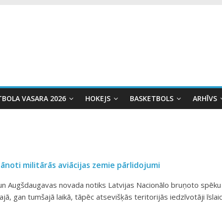
TBOLA VASARA 2026
HOKEJS
BASKETBOLS
ARHĪVS
ānoti militārās aviācijas zemie pārlidojumi
 un Augšdaugavas novada notiks Latvijas Nacionālo bruņoto spēku
jā, gan tumšajā laikā, tāpēc atsevišķās teritorijās iedzīvotāji īslaic