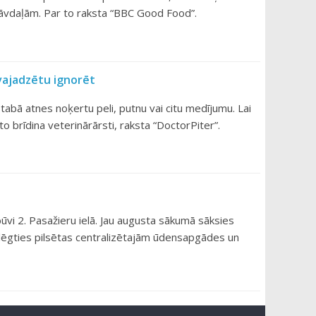
stāvdaļām. Par to raksta “BBC Good Food”.
evajadzētu ignorēt
istabā atnes noķertu peli, putnu vai citu medījumu. Lai
to brīdina veterinārārsti, raksta “DoctorPiter”.
ūvi 2. Pasažieru ielā. Jau augusta sākumā sāksies
lēgties pilsētas centralizētajām ūdensapgādes un