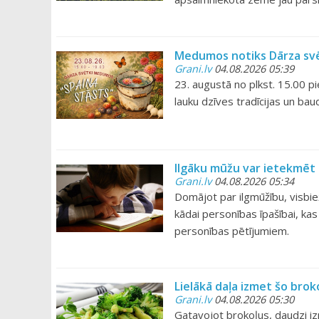
Medumos notiks Dārza svē
Grani.lv
04.08.2026 05:39
23. augustā no plkst. 15.00 p
lauku dzīves tradīcijas un ba
Ilgāku mūžu var ietekmēt n
Grani.lv
04.08.2026 05:34
Domājot par ilgmūžību, visbiež
kādai personības īpašībai, kas
personības pētījumiem.
Lielākā daļa izmet šo brok
Grani.lv
04.08.2026 05:30
Gatavojot brokoļus, daudzi iz