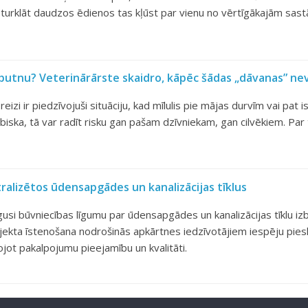
, turklāt daudzos ēdienos tas kļūst par vienu no vērtīgākajām sa
i putnu? Veterinārārste skaidro, kāpēc šādas „dāvanas” n
eizi ir piedzīvojuši situāciju, kad mīlulis pie mājas durvīm vai pat 
abiska, tā var radīt risku gan pašam dzīvniekam, gan cilvēkiem. Par 
tralizētos ūdensapgādes un kanalizācijas tīklus
usi būvniecības līgumu par ūdensapgādes un kanalizācijas tīklu izb
jekta īstenošana nodrošinās apkārtnes iedzīvotājiem iespēju pies
ojot pakalpojumu pieejamību un kvalitāti.