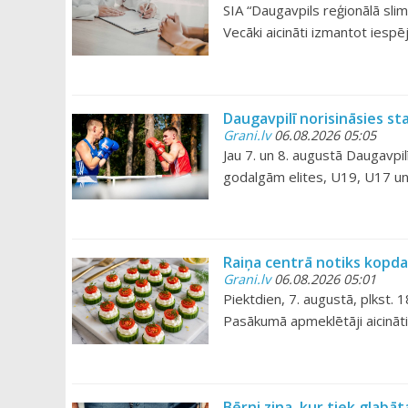
SIA “Daugavpils reģionālā sli
Vecāki aicināti izmantot iesp
Daugavpilī norisināsies st
Grani.lv
06.08.2026 05:05
Jau 7. un 8. augustā Daugavpi
godalgām elites, U19, U17 un 
Raiņa centrā notiks kopda
Grani.lv
06.08.2026 05:01
Piektdien, 7. augustā, plkst.
Pasākumā apmeklētāji aicināti
Bērni zina, kur tiek glabā