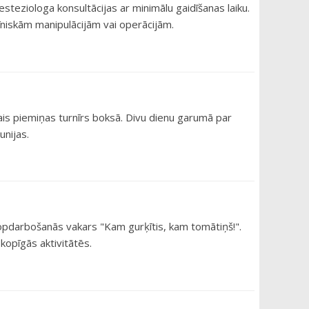
teziologa konsultācijas ar minimālu gaidīšanas laiku.
cīniskām manipulācijām vai operācijām.
kais piemiņas turnīrs boksā. Divu dienu garumā par
unijas.
 kopdarbošanās vakars "Kam gurķītis, kam tomātiņš!".
kopīgās aktivitātēs.