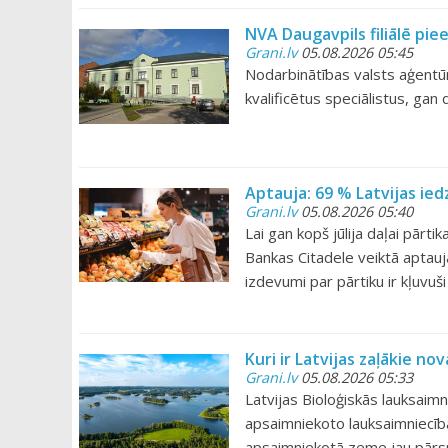
NVA Daugavpils filiālē pi
Grani.lv
05.08.2026 05:45
Nodarbinātības valsts aģentūr
kvalificētus speciālistus, gan
Aptauja: 69 % Latvijas ie
Grani.lv
05.08.2026 05:40
Lai gan kopš jūlija daļai pār
Bankas Citadele veiktā aptauj
izdevumi par pārtiku ir kļuvuš
Kuri ir Latvijas zaļākie n
Grani.lv
05.08.2026 05:33
Latvijas Bioloģiskās lauksaimn
apsaimniekoto lauksaimniecība
apsaimniekotā zeme jau pārsn