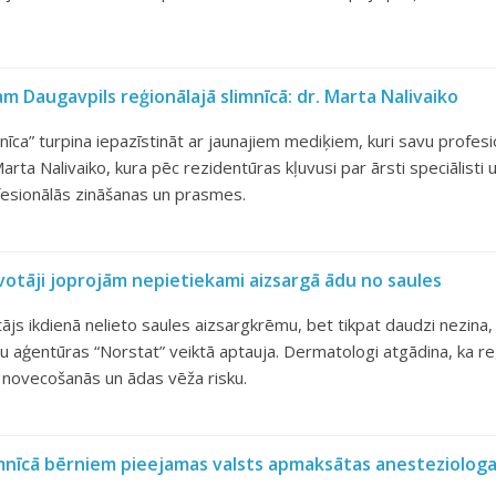
m Daugavpils reģionālajā slimnīcā: dr. Marta Nalivaiko
nīca” turpina iepazīstināt ar jaunajiem mediķiem, kuri savu profesio
Marta Nalivaiko, kura pēc rezidentūras kļuvusi par ārsti speciālisti
fesionālās zināšanas un prasmes.
īvotāji joprojām nepietiekami aizsargā ādu no saules
otājs ikdienā nelieto saules aizsargkrēmu, bet tikpat daudzi nezin
 aģentūras “Norstat” veiktā aptauja. Dermatologi atgādina, ka reg
 novecošanās un ādas vēža risku.
imnīcā bērniem pieejamas valsts apmaksātas anesteziologa