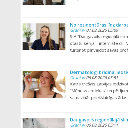
No rezidentūras līdz darba
Grani.lv
07.08.2026 05:09
SIA “Daugavpils reģionālā slim
stāstu sērijā – interniste dr. 
turpinot pilnveidot savas pro
Dermatologi brīdina: iedz
Grani.lv
06.08.2026 05:51
Katrs trešais Latvijas iedzīv
“Mēness aptiekas” un pētījumu
samazināt priekšlaicīgas ādas
Daugavpils reģionālajā sl
Grani.lv
06.08.2026 05:11