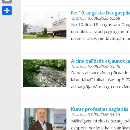
u
e
p
m
r
P
g
No 10. augusta Daugavpils
r
y
a
a
r
Grani.lv
07.08.2026 05:58
i
S
L
i
No 10. līdz 18. augustam Daug
m
i
e
h
i
un doktora studiju programmām.
l
n
m
a
universitātes piedāvātajām
n
t
r
k
e
Aicina palīdzēt atjaunot 
Grani.lv
07.08.2026 05:46
Dabas aizsardzības pārvaldes 
labu dabai" talkai Jašas upē. 
aizsargājamām augu un dzīvn
Kuras profesijas saglabās
Grani.lv
07.08.2026 05:13
Mākslīgais intelekts strauji
eksperti norāda, ka ir vairāk