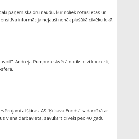
cāki paņem skaidru naudu, kur noliek rotaslietas un
nsitīva informācija nejauši nonāk plašākā cilvēku lokā.
avpilī". Andreja Pumpura skvērā notiks divi koncerti,
sfērā.
evērojami atšķiras. AS “Ķekava Foods” sadarbībā ar
dus vienā darbavietā, savukārt cilvēki pēc 40 gadu