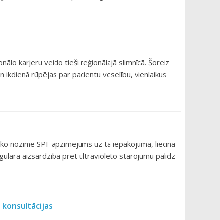
nālo karjeru veido tieši reģionālajā slimnīcā. Šoreiz
 un ikdienā rūpējas par pacientu veselību, vienlaikus
a, ko nozīmē SPF apzīmējums uz tā iepakojuma, liecina
ulāra aizsardzība pret ultravioleto starojumu palīdz
 konsultācijas