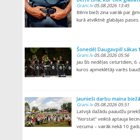
Grani.lv
05.08.2026 13:45
Bērni bieži zina vairāk par ģ
kurā atvilktnē glabājas pases.
Šonedēļ Daugavpilī sākas 
Grani.lv
05.08.2026 05:56
Jau šīs nedēļas ceturtdien, 6.
kuros apmeklētāji varēs bau
Jaunieši darbu maina biež
Grani.lv
05.08.2026 05:51
Latvijā dažādu paaudžu priek
“Norstat” veiktā aptauja lieci
vecuma – vairāk nekā 10 gadu