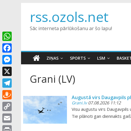
Skip
rss.ozols.net
to
content
Sāc interneta pārlūkošanu ar šo lapu!
W
h
F
ZIŅAS
SPORTS
LSM
BASKE
a
a
M
t
Grani (LV)
c
e
X
s
e
s
A
T
b
s
Augustā virs Daugavpils pl
p
e
Grani.lv
07.08.2026 11:12
o
D
e
Visu augustu virs Daugavpils
p
l
o
r
n
C
Tie plānoti gan diennakts gaiša
e
k
a
g
o
E
g