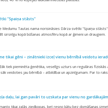
tki "Spaiņa stāsts"
ie Medumu Tautas nama norisināsies Dārza svētki "Spaiņa stāsts". 
udīt sirsnīgu kopā būšanas atmosfēru kopā ar ģimeni un draugiem.
e tikai gēni – zinātnieki izceļ vienu bērnībā veidotu ier
āk tiek pieminēta ģenētika, veselīgs uzturs un regulāras fiziskās ak
 sāk veidoties jau bērnībā – atbildībai un apzinīgumam. Par to raks
oļa daļu, lai gan pavāri to uzskata par vienu no gardākajā
manto tikai zaļās ziedkopas, bet resno kātu bez domāšanas izmet. 