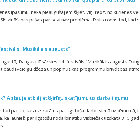
imenes īpašumu, nekā pieaugušajiem šķiet. Viņi redz, no kurienes ve
 Šīs zināšanas pašas par sevi nav problēma. Risks rodas tad, kad se
festivāls "Muzikālais augusts"
 augustā, Daugavpilī sāksies 14. festivāls "Muzikālais augusts Daug
dīt daudzveidīgu džeza un popmūzikas programmu brīvdabas atmo
āk? Aptauja atklāj atšķirīgu skatījumu uz darba ilgumu
šstati par to, kas uzskatāms par ilgstošu darbu vienā uzņēmumā, i
na, ka jaunieši par ilgstošu nodarbinātību visbiežāk uzskata 3–5 ga
s.