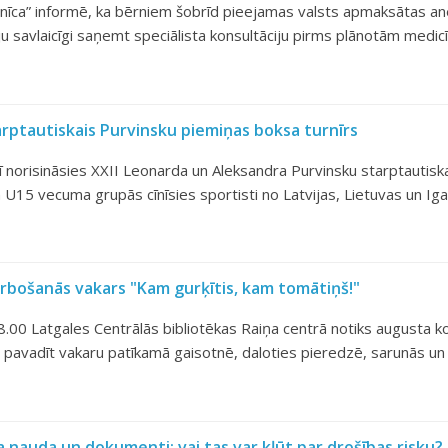
mnīca” informē, ka bērniem šobrīd pieejamas valsts apmaksātas anes
ēju savlaicīgi saņemt speciālista konsultāciju pirms plānotām medi
arptautiskais Purvinsku piemiņas boksa turnīrs
lī norisināsies XXII Leonarda un Aleksandra Purvinsku starptautis
U15 vecuma grupās cīnīsies sportisti no Latvijas, Lietuvas un Iga
rbošanās vakars "Kam gurķītis, kam tomātiņš!"
 18.00 Latgales Centrālās bibliotēkas Raiņa centrā notiks augusta
 pavadīt vakaru patīkamā gaisotnē, daloties pieredzē, sarunās un 
ta nauda un dokumenti: vai tas var kļūt par drošības risku?