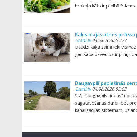
brokoļa kāts ir pilnībā ēdams
Kaķis mājās atnes peli va
Grani.lv
04.08.2026 05:23
Daudzi kaķu saimnieki vismaz r
gan šāda uzvedība ir pilnīgi d
Daugavpilī paplašinās cen
Grani.lv
04.08.2026 05:03
SIA “Daugavpils ūdens” noslēg
sagatavošanas darbi, bet pro
kanalizācijas sistēmām, uzlab