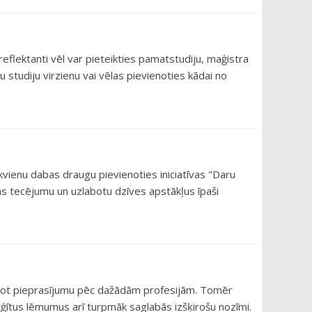
eflektanti vēl var pieteikties pamatstudiju, maģistra
 studiju virzienu vai vēlas pievienoties kādai no
kvienu dabas draugu pievienoties iniciatīvas "Daru
dens tecējumu un uzlabotu dzīves apstākļus īpaši
ainot pieprasījumu pēc dažādām profesijām. Tomēr
ģītus lēmumus arī turpmāk saglabās izšķirošu nozīmi.