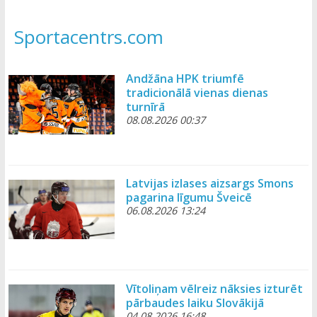
Sportacentrs.com
Andžāna HPK triumfē
tradicionālā vienas dienas
turnīrā
08.08.2026 00:37
Latvijas izlases aizsargs Smons
pagarina līgumu Šveicē
06.08.2026 13:24
Vītoliņam vēlreiz nāksies izturēt
pārbaudes laiku Slovākijā
04.08.2026 16:48