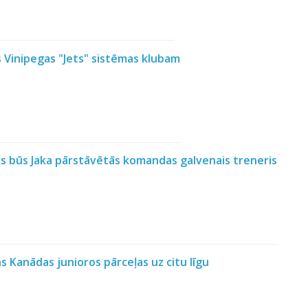
s Vinipegas "Jets" sistēmas klubam
eks būs Jaka pārstāvētās komandas galvenais treneris
 Kanādas junioros pārceļas uz citu līgu