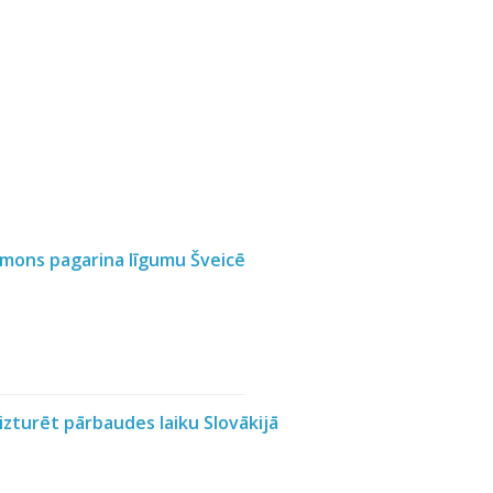
 Smons pagarina līgumu Šveicē
 izturēt pārbaudes laiku Slovākijā