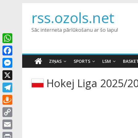
Skip
rss.ozols.net
to
content
Sāc interneta pārlūkošanu ar šo lapu!
W
h
F
ZIŅAS
SPORTS
LSM
BASKE
a
a
M
t
Hokej Liga 2025/2
c
e
X
s
e
s
A
T
b
s
p
e
o
D
e
p
l
o
r
n
C
e
k
a
g
o
E
g